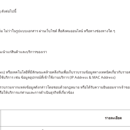
ังต่อไปนี้
ไม่ว่าในรูปแบบเอกสาร ผ่านเว็บไซต์ สื่อสังคมออนไลน์ หรือทางช่องทางใด ๆ
นะนำแก่สินค้าและบริการของเรา
kies) หรือเทคโนโลยีที่มีลักษณะคล้ายคลึงกันเพื่อเก็บรวบรวมข้อมูลทางเทคนิคเกี่ยวกับร
ใช้บริการ เช่น ข้อมูลอุปกรณ์ที่เข้าใช้งานบริการ (IP Address & MAC Address)
รวบรวมจากแหล่งข้อมูลดังกล่าวโดยชอบด้วยกฎหมาย หรือได้รับความยินยอมจากเจ้าของข้
ให้บริการแก่ท่านและการดำเนินธุรกิจที่เกี่ยวข้อง
รายละเอียด