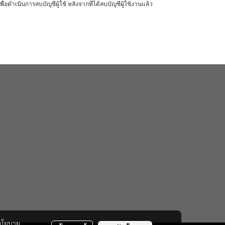
อดำเนินการลบบัญชีผู้ใช้ หลังจากที่ได้ลบบัญชีผู้ใช้งานแล้ว
นโยบาย