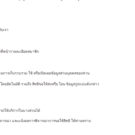
ับเรา
้ที่หน้ารายละเอียดสมาชิก
้านการเก็บรวบรวม ใช้ หรือเปิดเผยข้อมูลส่วนบุคคลของท่าน
โดยอัตโนมัติ รวมถึง สิทธิขอให้ส่งหรือ โอน ข้อมูลรูปแบบดังกล่าว
ารถให้บริการในบางส่วนได้
พิจารณา และแจ้งผลการพิจารณาการขอใช้สิทธิ ให้ท่านทราบ