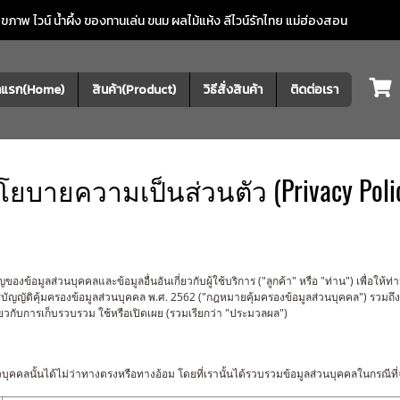
ภาพ ไวน์ น้ำผึ้ง ของทานเล่น ขนม ผลไม้แห้ง
ลีไวน์รักไทย แม่ฮ่องสอน
้าแรก(Home)
สินค้า(Product)
วิธีสั่งสินค้า
ติดต่อเรา
ยบายความเป็นส่วนตัว (Privacy Poli
ข้อมูลส่วนบุคคลและข้อมูลอื่นอันเกี่ยวกับผู้ใช้บริการ ("ลูกค้า" หรือ "ท่าน") เพื่อให้
ญัติคุ้มครองข้อมูลส่วนบุคคล พ.ศ. 2562 ("กฎหมายคุ้มครองข้อมูลส่วนบุคคล") รวมถึงก
เกี่ยวกับการเก็บรวบรวม ใช้หรือเปิดเผย (รวมเรียกว่า "ประมวลผล")
ุคคลนั้นได้ไม่ว่าทางตรงหรือทางอ้อม โดยที่เรานั้นได้รวบรวมข้อมูลส่วนบุคคลในกรณีที่จ