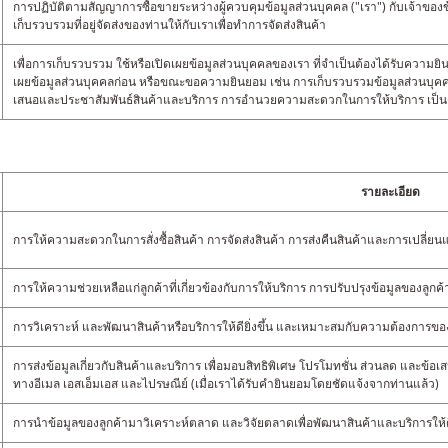
การปฏิบัติตามสัญญาการซื้อขายระหว่างผู้ควบคุมข้อมูลส่วนบุคคล ("เรา") กับเจ้าของข
เก็บรวบรวมที่อยู่จัดส่งของท่านให้กับเราเพื่อทำการจัดส่งสินค้า
เพื่อการเก็บรวบรวม ใช้หรือเปิดเผยข้อมูลส่วนบุคคลของเรา ที่จำเป็นต้องได้รับความย
เผยข้อมูลส่วนบุคคลก่อน หรือขณะขอความยินยอม เช่น การเก็บรวบรวมข้อมูลส่วนบุคค
เสนอและประชาสัมพันธ์สินค้าและบริการ การอำนวยความสะดวกในการให้บริการ เป็น
รายละเอียด
การให้ความสะดวกในการสั่งซื้อสินค้า การจัดส่งสินค้า การส่งคืนสินค้าและการเปลี่ยน
การให้ความช่วยเหลือแก่ลูกค้าที่เกี่ยวข้องกับการให้บริการ การปรับปรุงข้อมูลของลูกค้
การวิเคราะห์ และพัฒนาสินค้าหรือบริการให้ดียิ่งขึ้น และเหมาะสมกับความต้องการของ
การส่งข้อมูลเกี่ยวกับสินค้าและบริการ เพื่อมอบสิทธิพิเศษ โปรโมทชั่น ส่วนลด และข้อเส
ทางอีเมล เอสเอ็มเอส และไปรษณีย์ (เมื่อเราได้รับคำยินยอมโดยชัดแจ้งจากท่านแล้ว)
การนำข้อมูลของลูกค้ามาวิเคราะห์ตลาด และวิจัยตลาดเพื่อพัฒนาสินค้าและบริการให้ดีย