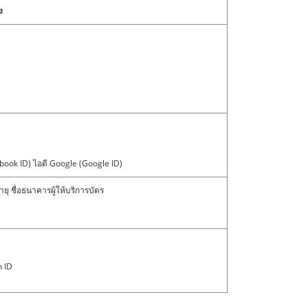
ง
cebook ID) ไอดี Google (Google ID)
ยุ ชื่อธนาคารผู้ให้บริการบัตร
n ID