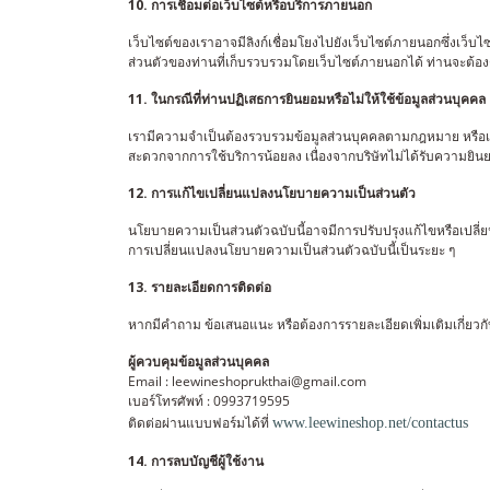
10. การเชื่อมต่อเว็บไซต์หรือบริการภายนอก
เว็บไซต์ของเราอาจมีลิงก์เชื่อมโยงไปยังเว็บไซต์ภายนอกซึ่งเว
ส่วนตัวของท่านที่เก็บรวบรวมโดยเว็บไซต์ภายนอกได้ ท่านจะต้
11. ในกรณีที่ท่านปฏิเสธการยินยอมหรือไม่ให้ใช้ข้อมูลส่วนบุคคล
เรามีความจำเป็นต้องรวบรวมข้อมูลส่วนบุคคลตามกฎหมาย หรือเพื
สะดวกจากการใช้บริการน้อยลง เนื่องจากบริษัทไม่ได้รับความยินยอ
12. การแก้ไขเปลี่ยนแปลงนโยบายความเป็นส่วนตัว
นโยบายความเป็นส่วนตัวฉบับนี้อาจมีการปรับปรุงแก้ไขหรือเปลี
การเปลี่ยนแปลงนโยบายความเป็นส่วนตัวฉบับนี้เป็นระยะ ๆ
13. รายละเอียดการติดต่อ
หากมีคำถาม ข้อเสนอแนะ หรือต้องการรายละเอียดเพิ่มเติมเกี่ยว
ผู้ควบคุมข้อมูลส่วนบุคคล
Email : leewineshoprukthai@gmail.com
เบอร์โทรศัพท์ : 0993719595
ติดต่อผ่านแบบฟอร์มได้ที่
www.leewineshop.net/contactus
14. การลบบัญชีผู้ใช้งาน