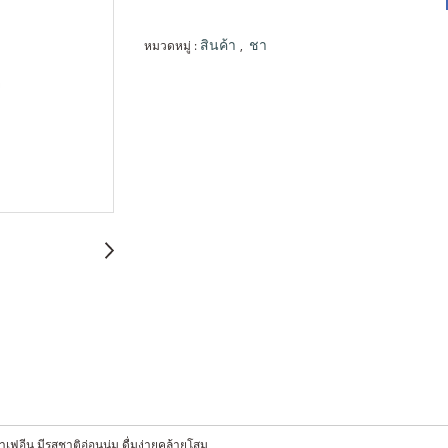
หมวดหมู่ :
,
สินค้า
ชา
คาเฟอีน มีรสชาติอ่อนนุ่ม ดื่มง่ายคล้ายโสม