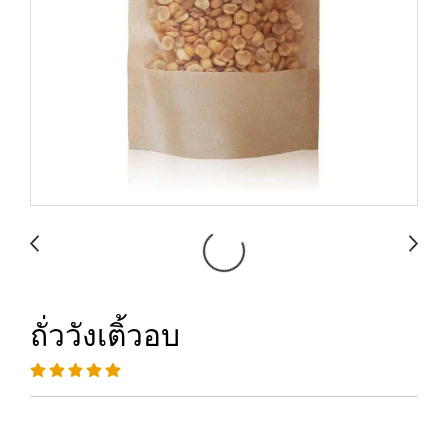
ถั่ววังเติ้วอบ