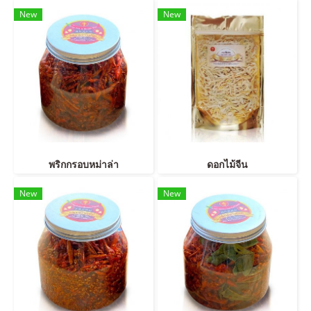
New
New
พริกกรอบหม่าล่า
ดอกไม้จีน
New
New