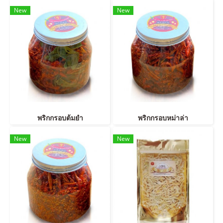
New
New
พริกกรอบต้มยำ
พริกกรอบหม่าล่า
New
New