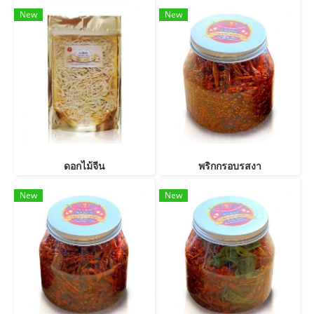
New
New
ดอกไม้จีน
พริกกรอบรสงา
New
New