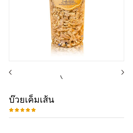
บ๊วยเค็มเส้น