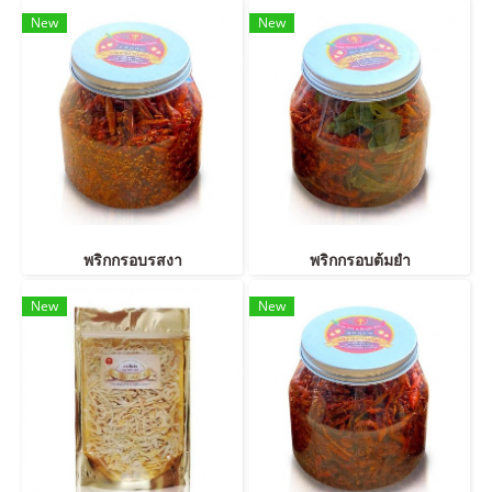
New
New
พริกกรอบรสงา
พริกกรอบต้มยำ
New
New