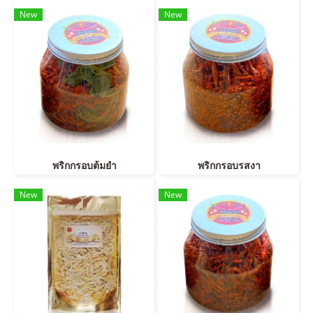
New
New
พริกกรอบต้มยำ
พริกกรอบรสงา
New
New