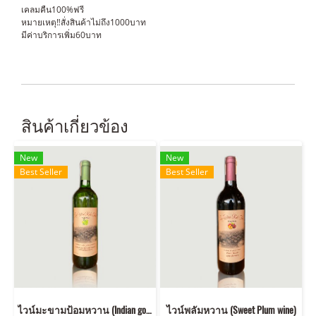
เคลมคืน100%ฟรี
หมายเหตุ‼️สั่งสินค้าไม่ถึง1000บาท
มีค่าบริการเพิ่ม60บาท
สินค้าเกี่ยวข้อง
New
New
Best Seller
Best Seller
ไวน์มะขามป้อมหวาน (Indian goosberry sweet wine)
ไวน์พลัมหวาน (Sweet Plum wine)