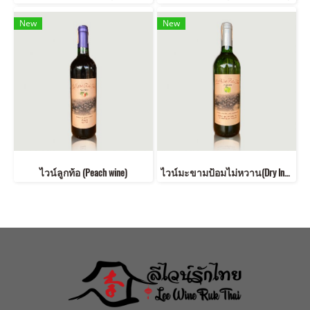
New
New
ไวน์ลูกท้อ (Peach wine)
ไวน์มะขามป้อมไม่หวาน(Dry Indian gooseberry wine)