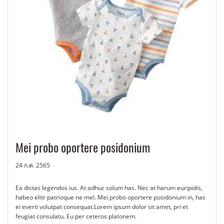
Mei probo oportere posidonium
24 ก.ค. 2565
Ea dictas legendos ius. At adhuc solum has. Nec at harum euripidis,
habeo elitr patrioque ne mel. Mei probo oportere posidonium in, has
ei everti volutpat consequat.Lorem ipsum dolor sit amet, pri et
feugiat consulatu. Eu per ceteros platonem.