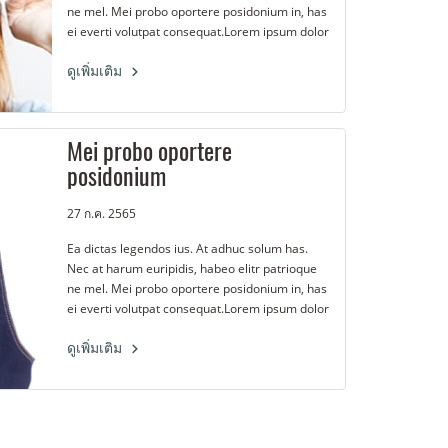
ne mel. Mei probo oportere posidonium in, has
ei everti volutpat consequat.Lorem ipsum dolor
sit amet, pri et feugiat consulatu. Eu per
ceteros platonem. Ea dictas legendos ius. At
ดูเพิ่มเติม
adhuc solum has.
Mei probo oportere
posidonium
27 ก.ค. 2565
Ea dictas legendos ius. At adhuc solum has.
Nec at harum euripidis, habeo elitr patrioque
ne mel. Mei probo oportere posidonium in, has
ei everti volutpat consequat.Lorem ipsum dolor
sit amet, pri et feugiat consulatu. Eu per
ceteros platonem. Ea dictas legendos ius. At
ดูเพิ่มเติม
adhuc solum has.