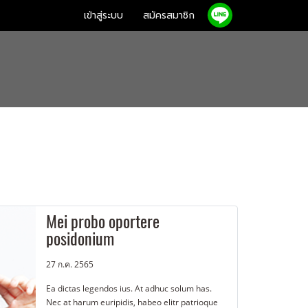
เข้าสู่ระบบ
สมัครสมาชิก
Mei probo oportere
posidonium
27 ก.ค. 2565
Ea dictas legendos ius. At adhuc solum has.
Nec at harum euripidis, habeo elitr patrioque