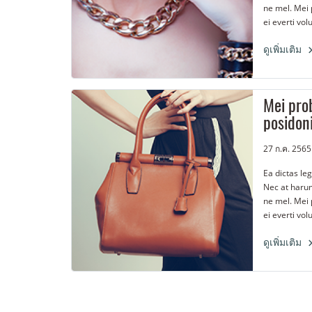
ne mel. Mei 
ei everti vo
sit amet, pri
ceteros plat
ดูเพิ่มเติม
adhuc solum
Mei pro
posidon
27 ก.ค. 2565
Ea dictas le
Nec at harum
ne mel. Mei 
ei everti vo
sit amet, pri
ceteros plat
ดูเพิ่มเติม
adhuc solum