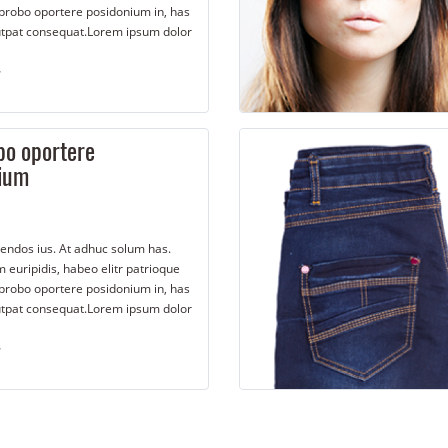
probo oportere posidonium in, has
lutpat consequat.Lorem ipsum dolor
 et feugiat consulatu. Eu per
onem. Ea dictas legendos ius. At
 has.
bo oportere
ium
gendos ius. At adhuc solum has.
 euripidis, habeo elitr patrioque
probo oportere posidonium in, has
lutpat consequat.Lorem ipsum dolor
 et feugiat consulatu. Eu per
onem. Ea dictas legendos ius. At
 has.